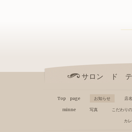
サロン ド 
Top page
お知らせ
店
minne
写真
こだわり
カレ