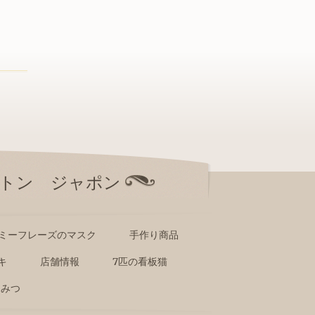
トン ジャポン
ミーフレーズのマスク
手作り商品
キ
店舗情報
7匹の看板猫
んみつ