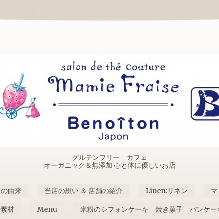
グルテンフリー カフェ
オーガニック＆無添加 心と体に優しいお店
名の由来
当店の想い ＆ 店舗の紹介
Linen:リネン
マ
の素材
Menu
米粉のシフォンケーキ 焼き菓子 パンケー