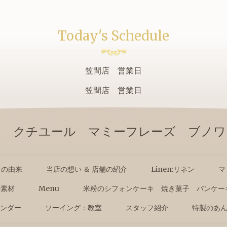
Today's Schedule
笠間店 営業日
笠間店 営業日
テ クチユール マミーフレーズ ブノワ
名の由来
当店の想い ＆ 店舗の紹介
Linen:リネン
マ
の素材
Menu
米粉のシフォンケーキ 焼き菓子 パンケー
ンダー
ソーイング：教室
スタッフ紹介
特製のあ