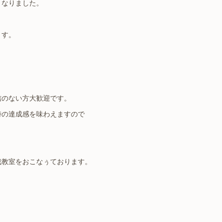
となりました。
ます。
信のない方大歓迎です。
時の達成感を味わえますので
裁教室をおこなぅております。