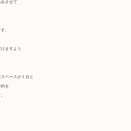
休みさせて
ます。
、
だけますよう
車スペースが１台と
予約を
す。