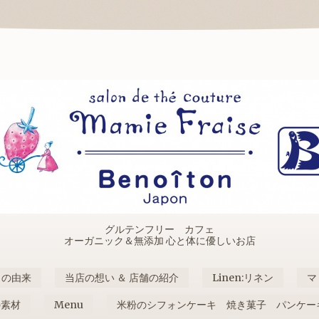
グルテンフリー カフェ
オーガニック＆無添加 心と体に優しいお店
名の由来
当店の想い ＆ 店舗の紹介
Linen:リネン
マ
の素材
Menu
米粉のシフォンケーキ 焼き菓子 パンケー