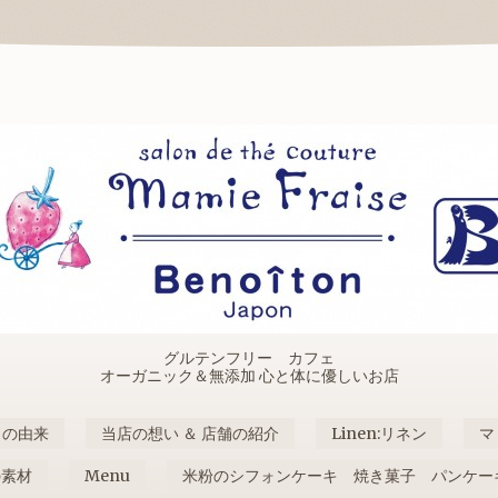
グルテンフリー カフェ
オーガニック＆無添加 心と体に優しいお店
名の由来
当店の想い ＆ 店舗の紹介
Linen:リネン
マ
の素材
Menu
米粉のシフォンケーキ 焼き菓子 パンケー