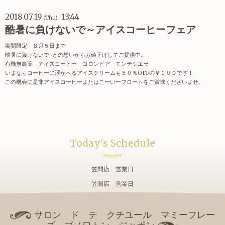
2018.07.19
13:44
(Thu)
酷暑に負けないで～アイスコーヒーフェア
期間限定 ８月５日まで」
酷暑に負けないで~との想いからお値下げしてご提供中。
有機無農薬 アイスコーヒー コロンビア モンテシエラ
いまならコーヒーに浮かべるアイスクリームも５０％OFFの￥１００です！
この機会に是非アイスコーヒーまたはこーいーフロートをご賞味くださいませ。
Today's Schedule
笠間店 営業日
笠間店 営業日
サロン ド テ クチユール マミーフレー