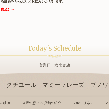
まる紅茶をたっぷりとお飲みいただけます。
税込）～
。
Today's Schedule
営業日 港南台店
テ クチユール マミーフレーズ ブノワ
名の由来
当店の想い ＆ 店舗の紹介
Linen:リネン
マ