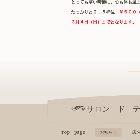
とっても寒い時節に、心も体も温
たっぷりと２．５杯位
￥６００（
３月４日（日）までとなります
サロン ド 
Top page
お知らせ
店