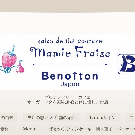
グルテンフリー カフェ
オーガニック＆無添加 心と体に優しいお店
名の由来
当店の想い ＆ 店舗の紹介
Linen:リネン
マ
の素材
Menu
米粉のシフォンケーキ 焼き菓子 パンケー