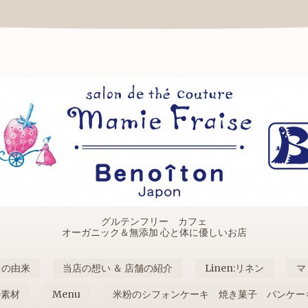
グルテンフリー カフェ
オーガニック＆無添加 心と体に優しいお店
名の由来
当店の想い ＆ 店舗の紹介
Linen:リネン
マ
の素材
Menu
米粉のシフォンケーキ 焼き菓子 パンケー